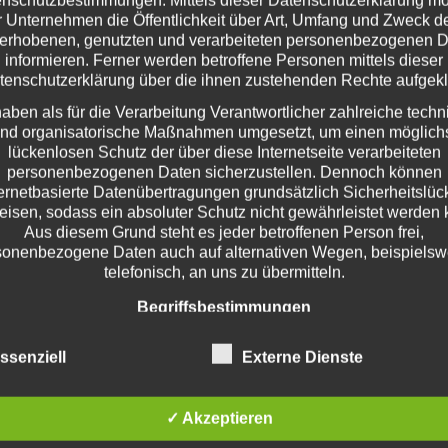
Perfekte Prüfungsvorberei
 Unternehmen die Öffentlichkeit über Art, Umfang und Zweck d
erhobenen, genutzten und verarbeiteten personenbezogenen 
Individuelle Ausbildung
informieren. Ferner werden betroffene Personen mittels dieser
Freundlicher Fahrlehrer
tenschutzerklärung über die ihnen zustehenden Rechte aufgeklä
Theorieunterricht nach Ve
haben als für die Verarbeitung Verantwortlicher zahlreiche techn
nd organisatorische Maßnahmen umgesetzt, um einen möglich
lückenlosen Schutz der über diese Internetseite verarbeiteten
personenbezogenen Daten sicherzustellen. Dennoch können
ternetbasierte Datenübertragungen grundsätzlich Sicherheitslüc
eisen, sodass ein absoluter Schutz nicht gewährleistet werden 
Aus diesem Grund steht es jeder betroffenen Person frei,
sonenbezogene Daten auch auf alternativen Wegen, beispielsw
telefonisch, an uns zu übermitteln.
Begriffsbestimmungen
Datenschutzerklärung beruht auf den Begrifflichkeiten, die durc
ssenziell
Externe Dienste
uropäischen Richtlinien- und Verordnungsgeber beim Erlass d
rer e.V.
tenschutz-Grundverordnung (DS-GVO) verwendet wurden. Uns
schutzerklärung soll sowohl für die Öffentlichkeit als auch für 
✓ Akzeptieren
den und Geschäftspartner einfach lesbar und verständlich sein
dies zu gewährleisten, möchten wir vorab die verwendeten