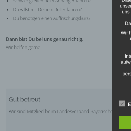
Schwierigkeiten beim Anhänger fahren?
unser
Du willst mit Deinem Roller fahren?
uns 
Du benötigen einen Auffrischungskurs?
Da
Wir 
Dann bist Du bei uns genau richtig.
u
Wir helfen gerne!
In
aufw
per
Gut betreut
Die 
E
E
Wir sind Mitglied beim Landesverband Bayerischer Fahrleh
Da
Daten
Kun