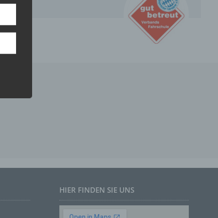
ie
ne
en
che
s
er, zu
eren
hen,
len
.
HIER FINDEN SIE UNS
iche