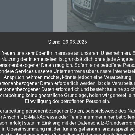
Stand: 29.06.2025
 freuen uns sehr über Ihr Interesse an unserem Unternehmen. 
Nutzung der Internetseiten ist grundsätzlich ohne jede Angabe
ersonenbezogener Daten möglich. Sofern eine betroffene Pers
ndere Services unseres Unternehmens über unsere Internetsei
Anspruch nehmen möchte, könnte jedoch eine Verarbeitung
ersonenbezogener Daten erforderlich werden. Ist die Verarbeitu
gleiten Dich zum Führerschein!
ersonenbezogener Daten erforderlich und besteht für eine solc
erarbeitung keine gesetzliche Grundlage, holen wir generell ei
Einwilligung der betroffenen Person ein.
erarbeitung personenbezogener Daten, beispielsweise des N
r Anschrift, E-Mail-Adresse oder Telefonnummer einer betroffe
Moderne Fahrzeuge
son, erfolgt stets im Einklang mit der Datenschutz-Grundverord
 in Übereinstimmung mit den für uns geltenden landesspezifis
Führerschein ab 17
nschutzbestimmungen. Mittels dieser Datenschutzerklärung m