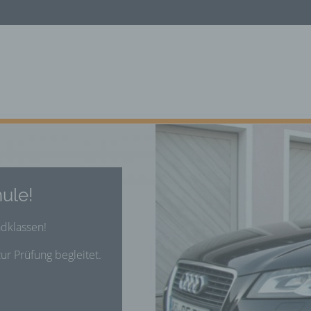
ule!
adklassen!
ur Prüfung begleitet.