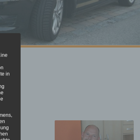
Eine
on
te in
ng
he
ne
amens,
nen
nung
chen
öchte