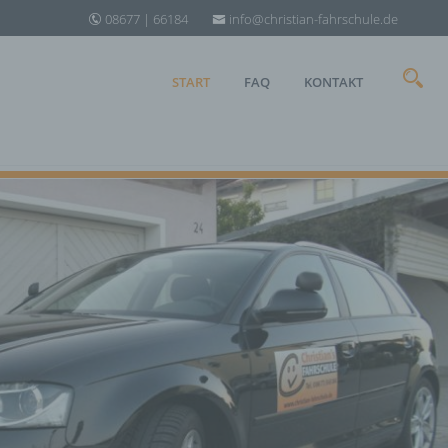
08677 | 66184
info@christian-fahrschule.de
START
FAQ
KONTAKT