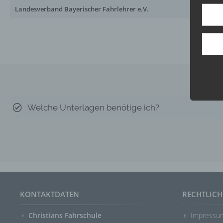
Landesverband Bayerischer Fahrlehrer e.V.
W
P
i
Welche Unterlagen benötige ich?
„b
Zuord
Sta
bes
ge
KONTAKTDATEN
RECHTLICH
Christians Fahrschule
Impressu
Bet